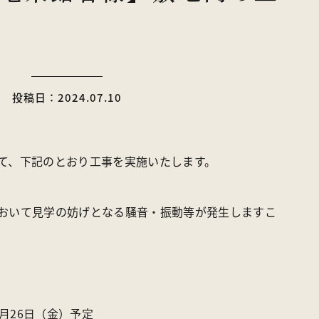
ライブカメラ
パンフレット一覧
トア
お問い合わせ
投稿日：2024.07.10
〒370-1617 群馬県多野郡上野村楢原310-1
一般社団法人 上野村産業情報センター
て、下記のとお
り
工事
を実施いたします。
TEL
0274-20-7070
／ FAX 0274-59-2520
おいて見学の妨げとなる
騒音・振動
等が発生しますこ
月26日
（金）
予定