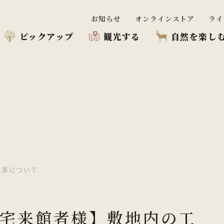
お知らせ
オンラインストア
ライ
ピックアップ
観光する
自然を楽し
プ
む
う
工事について
宅来館者様】敷地内の工