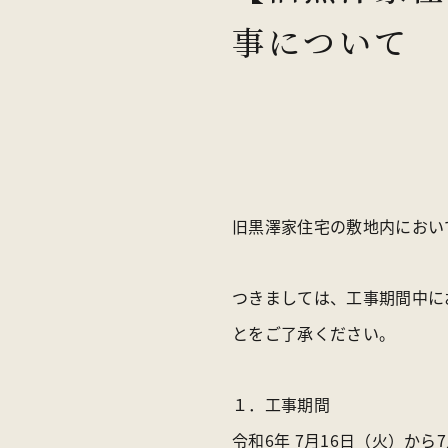
事について
アクセス
お知らせ
オンラインス
旧黒澤家住宅
の敷地内
におい
つきましては、
工事期間中
に
とを
ご
了承ください。
１．
工事
期間
令和6年 7月16日
（火）
から7