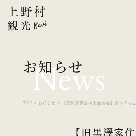
ピックアッ
お知らせ
News
観光する
自然を楽し
食べる・買
TOP
お知らせ
【旧黒澤家住宅来館者様】敷地内の
泊まる
【旧黒澤家住
イベント