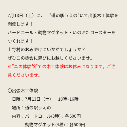
アクセス
ライブカメラ
お知らせ
パンフレット一覧
7月13日（土）に、 ”道の駅うえの”にて出張木工体験を
オンラインストア
お問い合わせ
開催します！
バードコール・動物マグネット・いのぶたコースターを
つくれます！
〒370-1617 群馬県多野郡上野村楢原310-1
一般社団法人 上野村産業情報センター
上野村のおみやげにいかがでしょうか？
TEL
0274-20-7070
／ FAX 0274-59-2520
ぜひこの機会に遊びにお越しくださいませ。
※”森の体験館”での木工体験はお休みになります。ご注
意くださいませ。
〇出張木工体験
日時：7月13日（土） 10時~16時
場所：道の駅うえの
内容：バードコール(3種)：各600円
動物マグネット(4種)：各500円