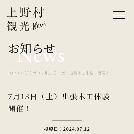
お知らせ
News
ピックアップ
観光する
自然を楽しむ
TOP
お知らせ
7月13日（土）出張木工体験 開催！
食べる・買う
7月13日（土）出張木工体験
泊まる
開催！
イベント
投稿日：2024.07.12