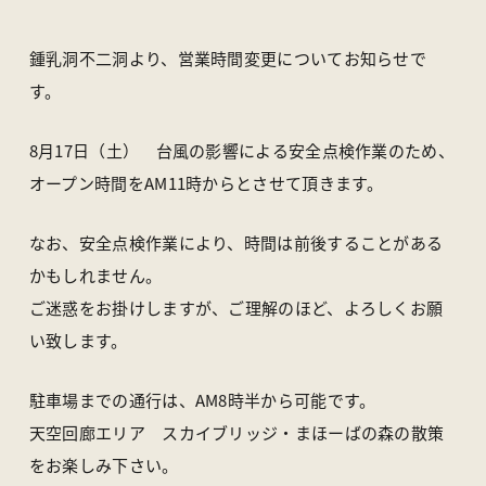
アクセス
ライブカメラ
お知らせ
パンフレット一覧
鍾乳洞不二洞より、営業時間変更についてお知らせで
オンラインストア
お問い合わせ
す。
8月17日（土） 台風の影響による安全点検作業のため、
〒370-1617 群馬県多野郡上野村楢原310-1
オープン時間をAM11時からとさせて頂きます。
一般社団法人 上野村産業情報センター
TEL
0274-20-7070
／ FAX 0274-59-2520
なお、安全点検作業により、時間は前後することがある
かもしれません。
ご迷惑をお掛けしますが、ご理解のほど、よろしくお願
い致します。
駐車場までの通行は、AM8時半から可能です。
天空回廊エリア スカイブリッジ・まほーばの森の散策
をお楽しみ下さい。