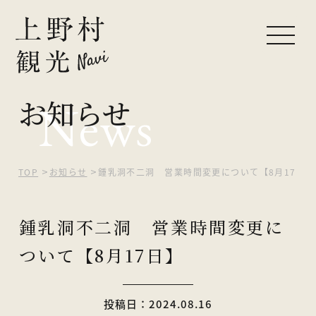
お知らせ
News
ピックアップ
観光する
自然を楽しむ
TOP
お知らせ
鍾乳洞不二洞 営業時間変更について【8月17日】
食べる・買う
鍾乳洞不二洞 営業時間変更に
泊まる
ついて【8月17日】
イベント
投稿日：2024.08.16