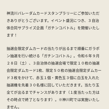
アクセス
ライブカメラ
お知らせ
パンフレット一覧
神流川バレーダムカードスタンプラリーにご参加いただ
オンラインストア
お問い合わせ
きありがとうございます。イベント盛況につき、３自治
体合同サプライズ企画「ガチンコバトル」を開催いたし
ます！
〒370-1617 群馬県多野郡上野村楢原310-1
一般社団法人 上野村産業情報センター
TEL
0274-20-7070
／ FAX 0274-59-2520
抽選会限定ダムカードの当たりが出るまで順番にガラポ
ン抽選を行い続ける「ガチンコバトル」。令和６年９月
２８日（土）、３自治体の抽選会場で限定１０枚の抽選
会限定ダムカード1枚、限定５０枚の抽選会限定ダムカー
ド３枚をかけて、赤玉１個・黄色玉３個に白玉を入れた
抽選機を先着３０名様に回していただきます。当たり玉
全てが出るまでチャンスがあります（１度当たった方は
その時点で終了となります）。※神川町では実施いたし
ません。