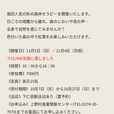
アクセス
ライブカメラ
お知らせ
パンフレット一覧
毎回人気の秋の森林セラピーを開催いたします。
オンラインストア
お問い合わせ
日ごろの喧騒から離れ、森のにおいや鳥の声…
全身で自然を感じてみませんか？
色付いた森の中で紅葉をお楽しみいただけます。
〒370-1617 群馬県多野郡上野村楢原310-1
一般社団法人 上野村産業情報センター
TEL
0274-20-7070
／ FAX 0274-59-2520
《開催日》11月3日（日）／11月4日（月祝）
※11/4は定員に達しました
《時間》10：00から16：00
《参加費》7000円
《定員》各日15名
《受付期間》10月7日（月）から10月27日（日）まで
《送迎》下仁田駅送迎あり（要予約）
《お申込み》上野村産業情報センター(TEL:0274-20-
7070)までお電話にてお申し込みください。