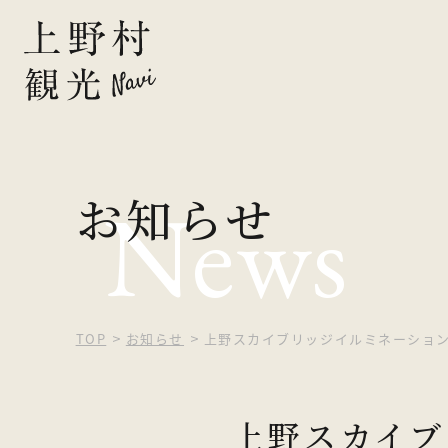
ピックアッ
お知らせ
News
観光する
自然を楽し
食べる・買
TOP
お知らせ
上野スカイブリッジイルミネーション20
泊まる
上野スカイブ
イベント