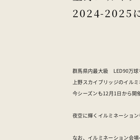
2024-202
アクセス
お知らせ
オンラインス
群馬県内最大級 LED90万
上野スカイブリッジのイルミ
今シーズンも12月1日から開
夜空に輝くイルミネーション
なお、イルミネーション会場