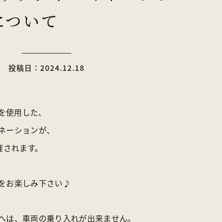
5について
ライブカメラ
パンフレット一覧
トア
お問い合わせ
投稿日：2024.12.18
〒370-1617 群馬県多野郡上野村楢原310-1
一般社団法人 上野村産業情報センター
球を使用した、
TEL
0274-20-7070
／ FAX 0274-59-2520
ネーションが、
催されます。
をお楽しみ下さい♪
へは、車両の乗り入れが出来ません。