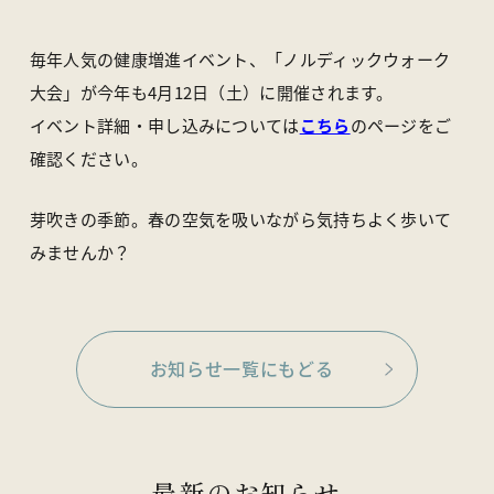
アクセス
ライブカメラ
お知らせ
パンフレット一覧
毎年人気の健康増進イベント、「ノルディックウォーク
オンラインストア
お問い合わせ
大会」が今年も4月12日（土）に開催されます。
イベント詳細・申し込みについては
こちら
のページをご
確認ください。
〒370-1617 群馬県多野郡上野村楢原310-1
一般社団法人 上野村産業情報センター
TEL
0274-20-7070
／ FAX 0274-59-2520
芽吹きの季節。春の空気を吸いながら気持ちよく歩いて
みませんか？
お知らせ一覧にもどる
最新のお知らせ