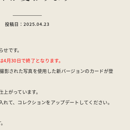
ライブカメラ
パンフレット一覧
投稿日：2025.04.23
トア
お問い合わせ
らせです。
〒370-1617 群馬県多野郡上野村楢原310-1
は4月30日で終了となります。
一般社団法人 上野村産業情報センター
TEL
0274-20-7070
／ FAX 0274-59-2520
に撮影された写真を使用した新バージョンのカードが登
仕上がっています。
入れて、コレクションをアップデートしてください。
す。