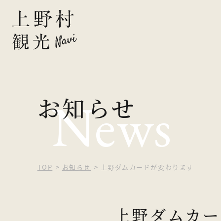
ピックアッ
お知らせ
News
観光する
自然を楽し
食べる・買
TOP
お知らせ
上野ダムカードが変わります
泊まる
上野ダムカー
イベント