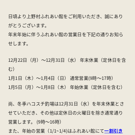
アクセス
ライブカメラ
お知らせ
パンフレット一覧
日頃より上野村ふれあい館をご利用いただき、誠にあり
オンラインストア
お問い合わせ
がとうございます。 ​
年末年始に伴うふれあい館の営業日を下記の通りお知ら
せします。 ​
〒370-1617 群馬県多野郡上野村楢原310-1
一般社団法人 上野村産業情報センター
TEL
0274-20-7070
／ FAX 0274-59-2520
12月22日（月）～12月31日（水） ​年末休業（定休日を含
む） ​
1月1日（木）～1月4日（日） ​通常営業(9時～17時） ​
1月5日（月）～1月8日（木） ​年始休業（定休日を含む） ​
尚、冬季ハコスチ釣場は12月31日（水）を年末休業とさ
せていただき、その他は定休日の火曜日を除き通常通り
営業します。 ​(9時～16時） ​
また、年始の営業（1/1~1/4)はふれあい館にて
一割引き