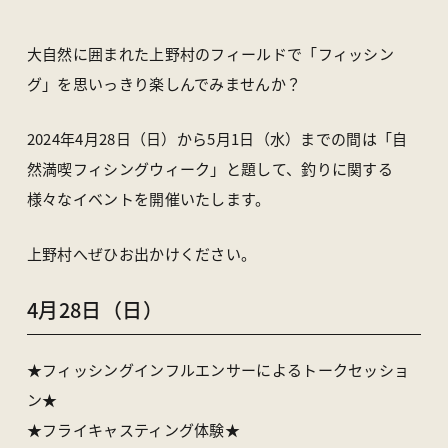
アクセス
ライブカメラ
お知らせ
パンフレット一覧
大自然に囲まれた上野村のフィールドで「フィッシン
オンラインストア
お問い合わせ
グ」を思いっきり楽しんでみませんか？
2024年4月28日（日）から5月1日（水）までの間は「自
〒370-1617 群馬県多野郡上野村楢原310-1
然満喫フィシングウィーク」と題して、釣りに関する
一般社団法人 上野村産業情報センター
TEL
0274-20-7070
／ FAX 0274-59-2520
様々なイベントを開催いたします。
上野村へぜひお出かけください。
4月28日（日）
★フィッシングインフルエンサーによるトークセッショ
ン★
★フライキャスティング体験★