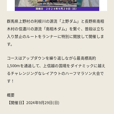
アクセス
ライブカメラ
お知らせ
パンフレット一覧
オンラインストア
お問い合わせ
群馬県上野村の利根川の源流「上野ダム」と長野県南相
木村の信濃川の源流「南相木ダム」を繋ぐ、普段は立ち
入り禁止のルートをランナーに特別に開放して開催しま
〒370-1617 群馬県多野郡上野村楢原310-1
一般社団法人 上野村産業情報センター
す。
TEL
0274-20-7070
／ FAX 0274-59-2520
コースはアップダウンを繰り返しながら最高標高約
1,500mを通過して、上信越の国境をダイナミックに越え
るチャレンジングなレイアウトのハーフマラソン大会で
す！
概要
【開催日】2024年9月29日(日)