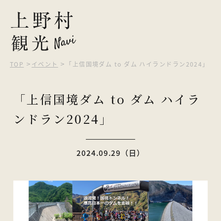
TOP
イベント
「上信国境ダム to ダム ハイランドラン2024」
ピックアップ
「上信国境ダム to ダム ハイラ
観光する
ンドラン2024」
自然を楽しむ
食べる・買う
2024.09.29（日）
泊まる
イベント