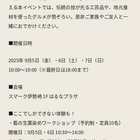
アクセス
ライブカメラ
える本イベントでは、伝統の技が光る工芸品や、地元食
お知らせ
パンフレット一覧
材を使ったグルメが勢ぞろい。是非ご家族やご友人と一
オンラインストア
お問い合わせ
緒におでかけください。
■開催日時
〒370-1617 群馬県多野郡上野村楢原310-1
一般社団法人 上野村産業情報センター
2025年 9月5日（金）・6日（土）・7日（日）
TEL
0274-20-7070
／ FAX 0274-59-2520
10:00〜19:00（※最終日は18:00まで）
■会場
スマーク伊勢崎 1F はるなプラザ
■ここでしかできない体験も！
・藍の生葉染めワークショップ（予約制・定員10名）
開催日：9月5日・6日 10:30〜16:00