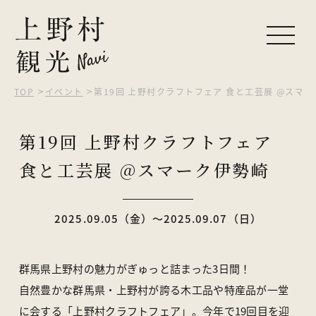
TOP
イベント
第19回 上野村クラフトフェア 食と工芸展 @スマ
ピックアップ
第19回 上野村クラフトフェア
観光する
食と工芸展 @スマーク伊勢崎
自然を楽しむ
食べる・買う
2025.09.05（金）〜2025.09.07（日）
泊まる
群馬県上野村の魅力がぎゅっと詰まった3日間！
イベント
自然豊かな群馬県・上野村が誇る木工品や特産品が一堂
に会する「上野村クラフトフェア」。今年で19回目を迎