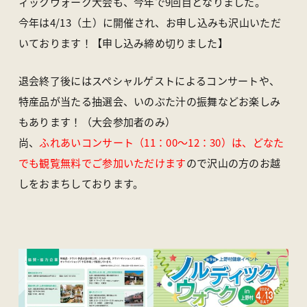
ィックウォーク大会も、今年で9回目となりました。
アクセス
ライブカメラ
今年は4/13（土）に開催され、お申し込みも沢山いただ
お知らせ
パンフレット一覧
いております！【申し込み締め切りました】
オンラインストア
お問い合わせ
退会終了後にはスペシャルゲストによるコンサートや、
特産品が当たる抽選会、いのぶた汁の振舞などお楽しみ
〒370-1617 群馬県多野郡上野村楢原310-1
一般社団法人 上野村産業情報センター
もあります！（大会参加者のみ）
TEL
0274-20-7070
／ FAX 0274-59-2520
尚、
ふ
れあいコンサート（11：00～12：30）は、どなた
でも観覧無料でご参加いただけます
ので沢山の方のお越
しをおまちしております。