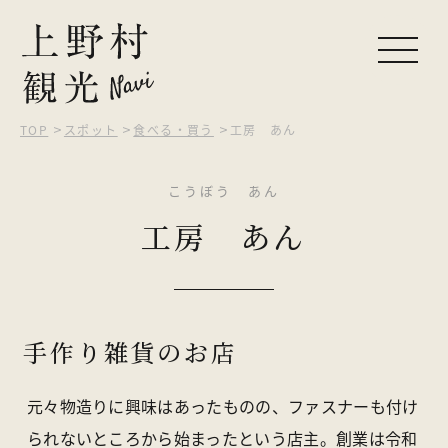
TOP
スポット
食べる・買う
工房 あん
ピックアップ
こうぼう あん
観光する
工房 あん
自然を楽しむ
食べる・買う
泊まる
手作り雑貨のお店
イベント
元々物造りに興味はあったものの、ファスナーも付け
られないところから始まったという店主。創業は令和