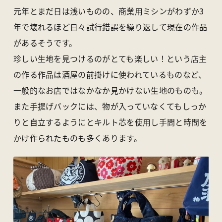
アクセス
ライブカメラ
元年とまだ日は浅いものの、商業用ミシンがわずか3
お知らせ
パンフレット一覧
年で壊れるほど日々試行錯誤を繰り返して現在の作品
オンラインストア
お問い合わせ
があるそうです。
珍しい生地を見つけるのがとても楽しい！という店主
の作る作品は酒屋の前掛けに使われているものなど、
〒370-1617 群馬県多野郡上野村楢原310-1
一般社団法人 上野村産業情報センター
一般的なお店ではなかなか見かけない生地のものも。
TEL
0274-20-7070
／ FAX 0274-59-2520
また手提げバックには、物が入っていなくてもしっか
りと自立するようにとキルト芯を使用し手間と時間を
かけ作られたものも多くあります。